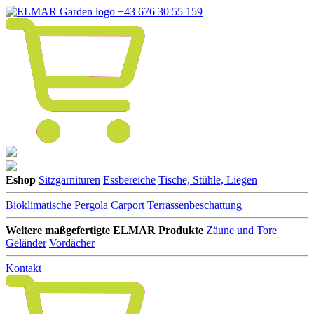
+43 676 30 55 159
Eshop
Sitzgarnituren
Essbereiche
Tische, Stühle, Liegen
Bioklimatische Pergola
Carport
Terrassenbeschattung
Weitere maßgefertigte ELMAR Produkte
Zäune und Tore
Geländer
Vordächer
Kontakt