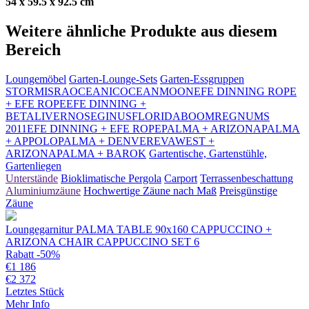
54 x 59.5 x 92.5 cm
Weitere ähnliche Produkte aus diesem
Bereich
Loungemöbel
Garten-Lounge-Sets
Garten-Essgruppen
STORM
ISRA
OCEANIC
OCEAN
MOON
EFE DINNING ROPE
+ EFE ROPE
EFE DINNING +
BETA
LIVERNO
SEGINUS
FLORIDA
BOOM
REGNUM
S
2011
EFE DINNING + EFE ROPE
PALMA + ARIZONA
PALMA
+ APPOLO
PALMA + DENVER
EVA
WEST +
ARIZONA
PALMA + BAROK
Gartentische, Gartenstühle,
Gartenliegen
Unterstände
Bioklimatische Pergola
Carport
Terrassenbeschattung
Aluminiumzäune
Hochwertige Zäune nach Maß
Preisgünstige
Zäune
Loungegarnitur PALMA TABLE 90x160 CAPPUCCINO +
ARIZONA CHAIR CAPPUCCINO SET 6
Rabatt -50%
€
1 186
€
2 372
Letztes Stück
Mehr Info