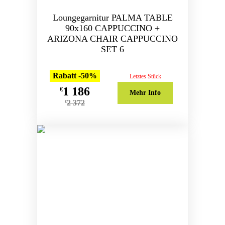
Loungegarnitur PALMA TABLE
90x160 CAPPUCCINO +
ARIZONA CHAIR CAPPUCCINO
SET 6
Rabatt -50%
Letztes Stück
1 186
€
Mehr Info
2 372
€