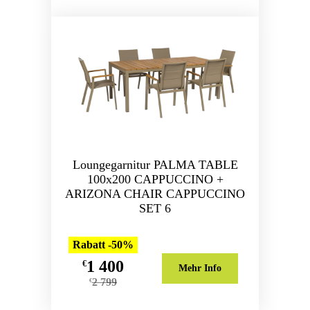
Loungegarnitur PALMA TABLE
100x200 CAPPUCCINO +
ARIZONA CHAIR CAPPUCCINO
SET 6
Rabatt -50%
1 400
€
Mehr Info
2 799
€