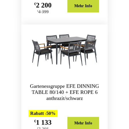
2 200
€
Mehr Info
4 399
€
Gartenessgruppe EFE DINNING
TABLE 80/140 + EFE ROPE 6
anthrazit/schwarz
Rabatt -50%
1 133
€
Mehr Info
2 266
€