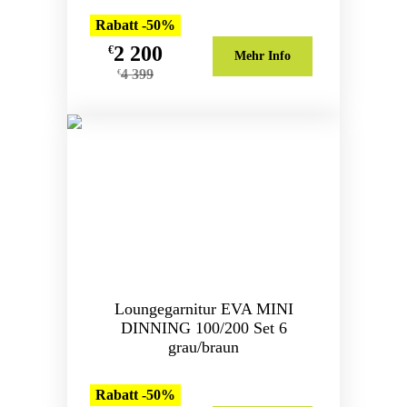
Rabatt -50%
2 200
€
Mehr Info
4 399
€
Loungegarnitur EVA MINI
DINNING 100/200 Set 6
grau/braun
Rabatt -50%