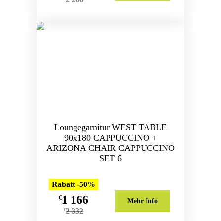
Loungegarnitur WEST TABLE
90x180 CAPPUCCINO +
ARIZONA CHAIR CAPPUCCINO
SET 6
Rabatt -50%
1 166
€
Mehr Info
2 332
€