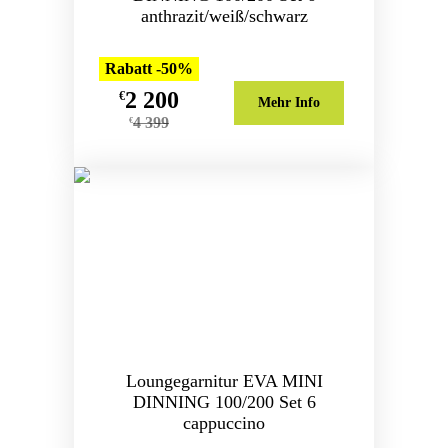
anthrazit/weiß/schwarz
Rabatt -50%
2 200
€
Mehr Info
4 399
€
Loungegarnitur EVA MINI
DINNING 100/200 Set 6
cappuccino