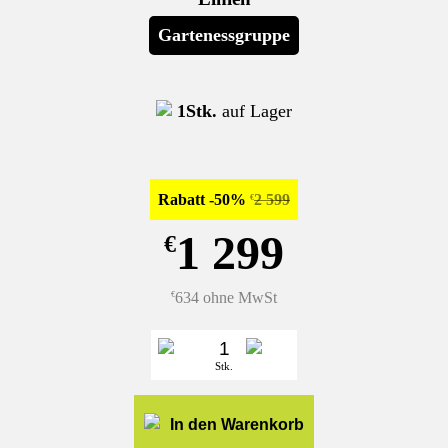
Gartenessgruppe
1Stk.
auf Lager
Rabatt -50%
2 599
€
1 299
€
634 ohne MwSt
€
Stk.
In den Warenkorb