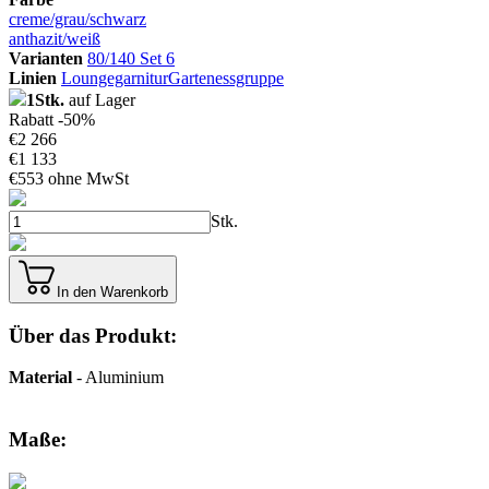
creme/grau/schwarz
anthazit/weiß
Varianten
80/140 Set 6
Linien
Loungegarnitur
Gartenessgruppe
1Stk.
auf Lager
Rabatt -50%
€
2 266
€
1 133
€
553 ohne MwSt
Stk.
In den Warenkorb
Über das Produkt:
Material
- Aluminium
Maße: