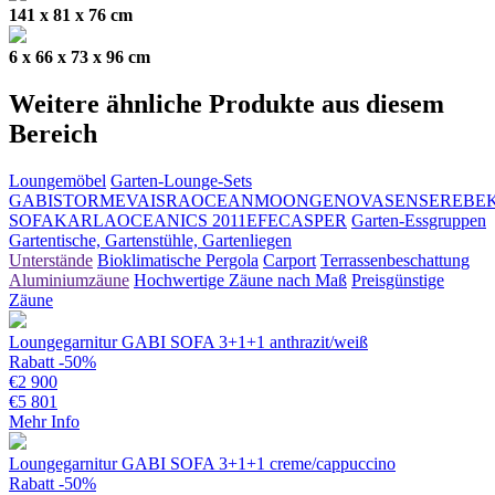
141 x 81 x 76 cm
6 x 66 x 73 x 96 cm
Weitere ähnliche Produkte aus diesem
Bereich
Loungemöbel
Garten-Lounge-Sets
GABI
STORM
EVA
ISRA
OCEAN
MOON
GENOVA
SENSE
REBE
SOFA
KARLA
OCEANIC
S 2011
EFE
CASPER
Garten-Essgruppen
Gartentische, Gartenstühle, Gartenliegen
Unterstände
Bioklimatische Pergola
Carport
Terrassenbeschattung
Aluminiumzäune
Hochwertige Zäune nach Maß
Preisgünstige
Zäune
Loungegarnitur GABI SOFA 3+1+1 anthrazit/weiß
Rabatt -50%
€
2 900
€
5 801
Mehr Info
Loungegarnitur GABI SOFA 3+1+1 creme/cappuccino
Rabatt -50%