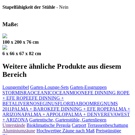
Stapelfähigkeit der Stühle
- Nein
Maße:
100 x 200 x 76 cm
6 x 66 x 67 x 82 cm
Weitere ähnliche Produkte aus diesem
Bereich
Loungemöbel
Garten-Lounge-Sets
Garten-Essgruppen
STORM
ISRA
OCEANIC
OCEAN
MOON
EFE DINNING ROPE
+ EFE ROPE
EFE DINNING +
BETA
LIVERNO
SEGINUS
FLORIDA
BOOM
REGNUM
S
2011
PALMA + BAROK
EFE DINNING + EFE ROPE
PALMA +
ARIZONA
PALMA + APPOLO
PALMA + DENVER
EVA
WEST
+ ARIZONA
Gartentische, Gartenstühle, Gartenliegen
Unterstände
Bioklimatische Pergola
Carport
Terrassenbeschattung
Aluminiumzäune
Hochwertige Zäune nach Maß
Preisgünstige