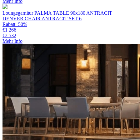
Mehr Info
Loungegarnitur PALMA TABLE 90x180 ANTRACIT +
DENVER CHAIR ANTRACIT SET 6
Rabatt -50%
€
1 266
€
2 532
Mehr Info