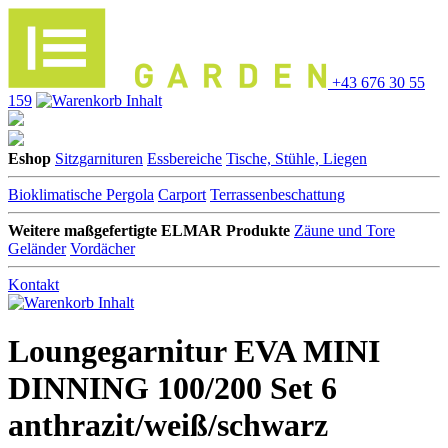
+43 676 30 55
159
Eshop
Sitzgarnituren
Essbereiche
Tische, Stühle, Liegen
Bioklimatische Pergola
Carport
Terrassenbeschattung
Weitere maßgefertigte ELMAR Produkte
Zäune und Tore
Geländer
Vordächer
Kontakt
Loungegarnitur EVA MINI
DINNING 100/200 Set 6
anthrazit/weiß/schwarz