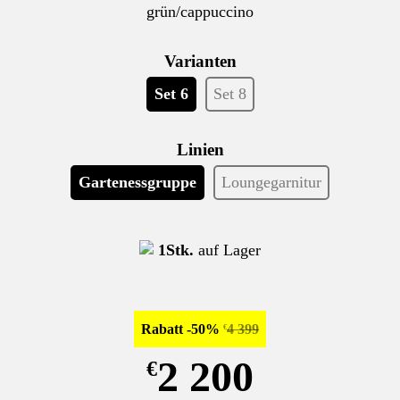
grün/cappuccino
Varianten
Set 6
Set 8
Linien
Gartenessgruppe
Loungegarnitur
1Stk.
auf Lager
Rabatt -50%
4 399
€
2 200
€