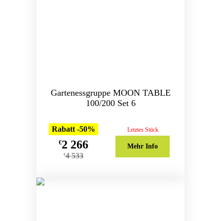
Gartenessgruppe MOON TABLE
100/200 Set 6
Rabatt -50%
Letztes Stück
2 266
€
Mehr Info
4 533
€