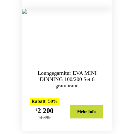
Loungegarnitur EVA MINI
DINNING 100/200 Set 6
grau/braun
Rabatt -50%
2 200
€
Mehr Info
4 399
€