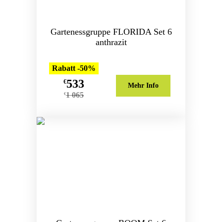
Gartenessgruppe FLORIDA Set 6
anthrazit
Rabatt -50%
533
€
Mehr Info
1 065
€