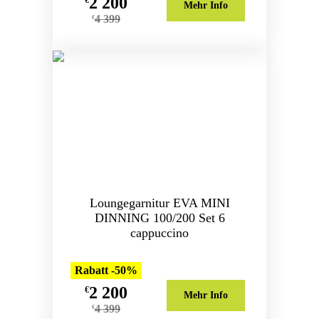
2 200
€
Mehr Info
4 399
€
Loungegarnitur EVA MINI
DINNING 100/200 Set 6
cappuccino
Rabatt -50%
2 200
€
Mehr Info
4 399
€