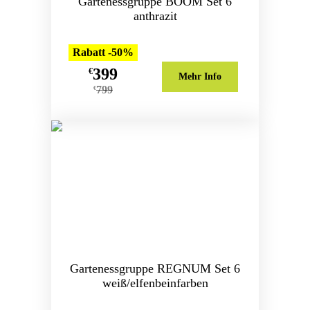
Gartenessgruppe BOOM Set 6
anthrazit
Rabatt -50%
399
€
Mehr Info
799
€
Gartenessgruppe REGNUM Set 6
weiß/elfenbeinfarben