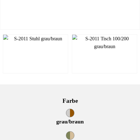
Farbe
grau/braun