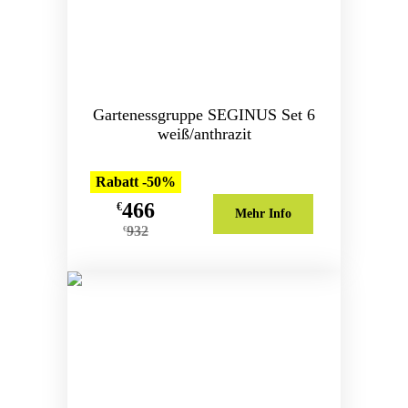
Gartenessgruppe SEGINUS Set 6
weiß/anthrazit
Rabatt -50%
466
€
Mehr Info
932
€