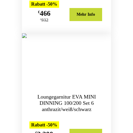
Rabatt -50%
466
€
Mehr Info
932
€
Loungegarnitur EVA MINI
DINNING 100/200 Set 6
anthrazit/weiß/schwarz
Rabatt -50%