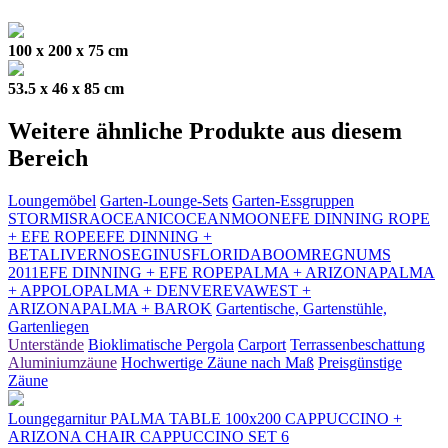
100 x 200 x 75 cm
53.5 x 46 x 85 cm
Weitere ähnliche Produkte aus diesem
Bereich
Loungemöbel
Garten-Lounge-Sets
Garten-Essgruppen
STORM
ISRA
OCEANIC
OCEAN
MOON
EFE DINNING ROPE
+ EFE ROPE
EFE DINNING +
BETA
LIVERNO
SEGINUS
FLORIDA
BOOM
REGNUM
S
2011
EFE DINNING + EFE ROPE
PALMA + ARIZONA
PALMA
+ APPOLO
PALMA + DENVER
EVA
WEST +
ARIZONA
PALMA + BAROK
Gartentische, Gartenstühle,
Gartenliegen
Unterstände
Bioklimatische Pergola
Carport
Terrassenbeschattung
Aluminiumzäune
Hochwertige Zäune nach Maß
Preisgünstige
Zäune
Loungegarnitur PALMA TABLE 100x200 CAPPUCCINO +
ARIZONA CHAIR CAPPUCCINO SET 6