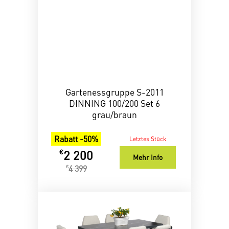
Gartenessgruppe S-2011
DINNING 100/200 Set 6
grau/braun
Rabatt -50%
Letztes Stück
2 200
€
Mehr Info
4 399
€