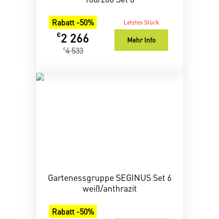
Rabatt -50%
Letztes Stück
2 266
€
Mehr Info
4 533
€
Gartenessgruppe SEGINUS Set 6
weiß/anthrazit
Rabatt -50%