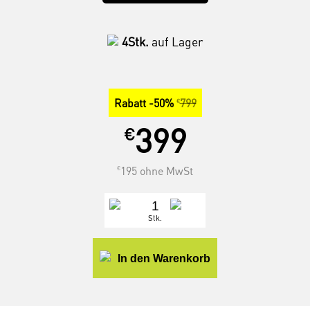
4Stk.
auf Lager
Rabatt -50%
799
€
399
€
195 ohne MwSt
€
Stk.
In den Warenkorb