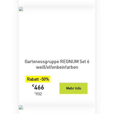
Gartenessgruppe REGNUM Set 6
weiß/elfenbeinfarben
Rabatt -50%
466
€
Mehr Info
932
€