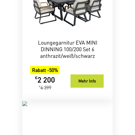
Loungegarnitur EVA MINI
DINNING 100/200 Set 6
anthrazit/weiß/schwarz
Rabatt -50%
2 200
€
Mehr Info
4 399
€