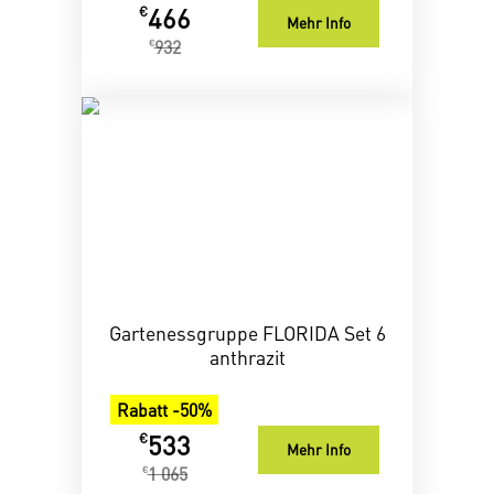
466
€
Mehr Info
932
€
Gartenessgruppe FLORIDA Set 6
anthrazit
Rabatt -50%
533
€
Mehr Info
1 065
€