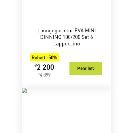
Loungegarnitur EVA MINI
DINNING 100/200 Set 6
cappuccino
Rabatt -50%
2 200
€
Mehr Info
4 399
€