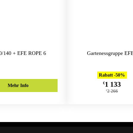
0/140 + EFE ROPE 6
Gartenessgruppe E
Rabatt -50%
1 133
€
Mehr Info
2 266
€