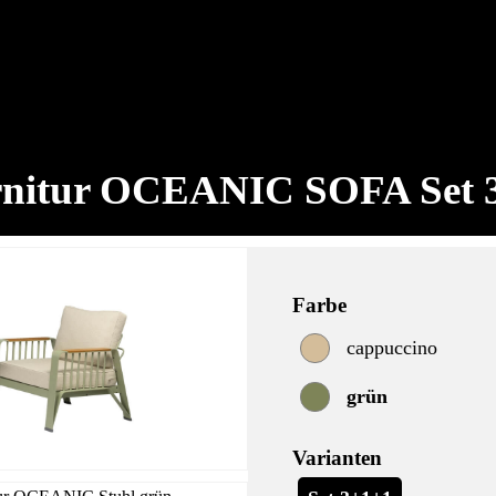
nitur OCEANIC SOFA Set 
Farbe
cappuccino
grün
Varianten