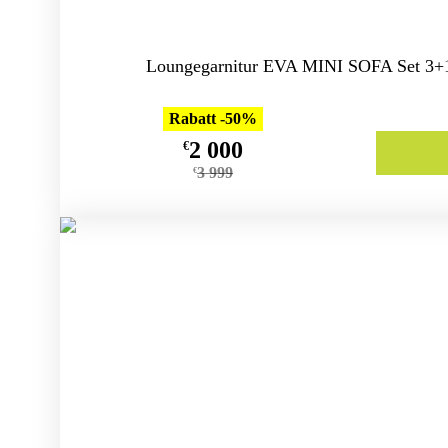
Loungegarnitur EVA MINI SOFA Set 3+1
Rabatt -50%
2 000
€
3 999
€