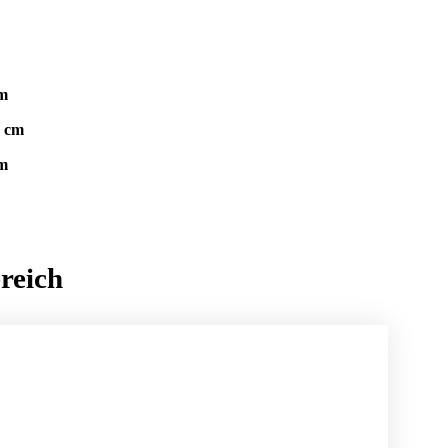
cm
4 cm
cm
reich