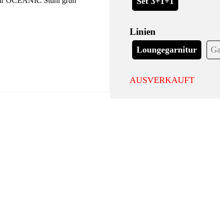
Set 3+1+1
Linien
Loungegarnitur
Ga
AUSVERKAUFT