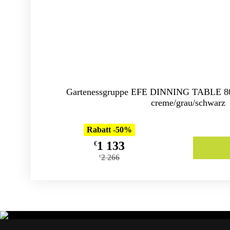
Gartenessgruppe EFE DINNING TABLE 8
creme/grau/schwarz
Rabatt -50%
1 133
€
2 266
€