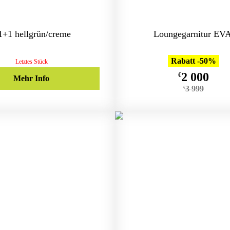
+1 hellgrün/creme
Loungegarnitur EV
Rabatt -50%
Letztes Stück
2 000
€
Mehr Info
3 999
€