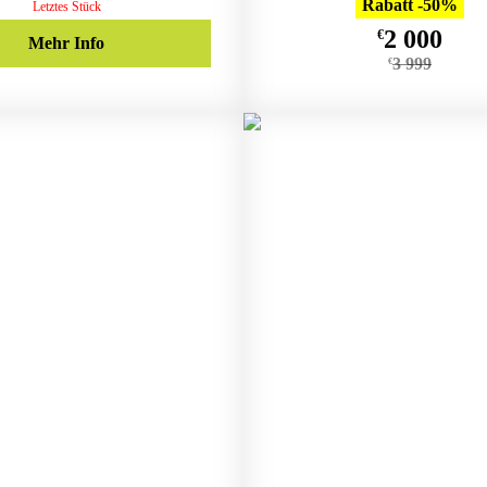
Rabatt -50%
Letztes Stück
2 000
€
Mehr Info
3 999
€