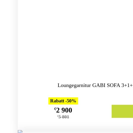
Loungegarnitur GABI SOFA 3+1+1
Rabatt -50%
2 900
€
5 801
€