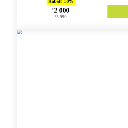
Rabatt -50%
2 000
€
3 999
€