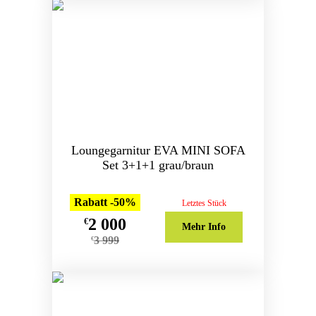
Loungegarnitur EVA MINI SOFA
Set 3+1+1 grau/braun
Rabatt -50%
Letztes Stück
2 000
€
Mehr Info
3 999
€