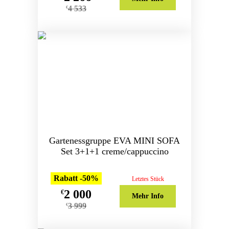
4 533
€
Gartenessgruppe EVA MINI SOFA
Set 3+1+1 creme/cappuccino
Rabatt -50%
Letztes Stück
2 000
€
Mehr Info
3 999
€