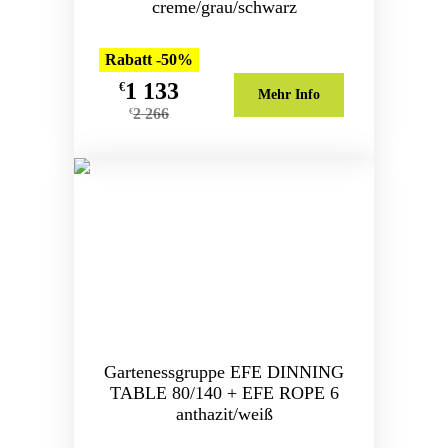
creme/grau/schwarz
Rabatt -50%
1 133
€
Mehr Info
2 266
€
Gartenessgruppe EFE DINNING
TABLE 80/140 + EFE ROPE 6
anthazit/weiß