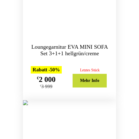
Loungegarnitur EVA MINI SOFA
Set 3+1+1 hellgrün/creme
Rabatt -50%
Letztes Stück
2 000
€
Mehr Info
3 999
€