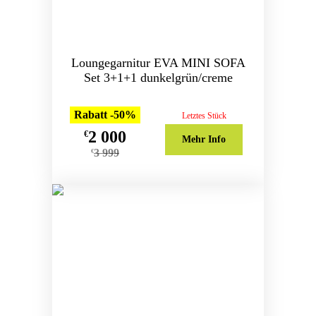
Loungegarnitur EVA MINI SOFA
Set 3+1+1 dunkelgrün/creme
Rabatt -50%
Letztes Stück
2 000
€
Mehr Info
3 999
€