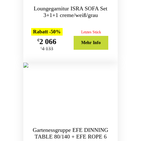
Loungegarnitur ISRA SOFA Set
3+1+1 creme/weiß/grau
Rabatt -50%
Letztes Stück
2 066
€
Mehr Info
4 133
€
Gartenessgruppe EFE DINNING
TABLE 80/140 + EFE ROPE 6