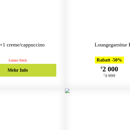
+1 creme/cappuccino
Loungegarnitur
Rabatt -50%
Letztes Stück
2 000
€
Mehr Info
3 999
€