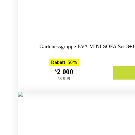
Gartenessgruppe EVA MINI SOFA Set 3+1
Rabatt -50%
2 000
€
3 999
€