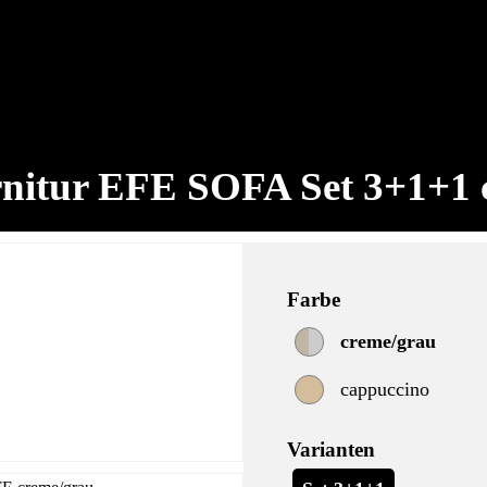
nitur EFE SOFA Set 3+1+1 
Farbe
creme/grau
cappuccino
Varianten