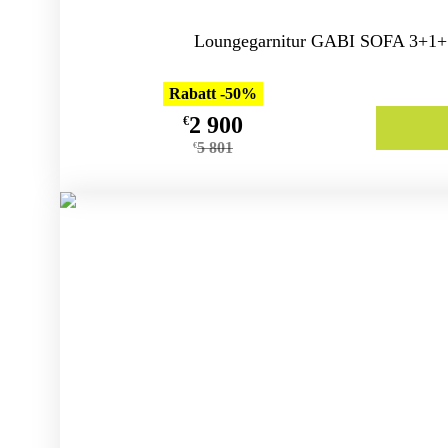
Loungegarnitur GABI SOFA 3+1+1
Rabatt -50%
2 900
€
5 801
€