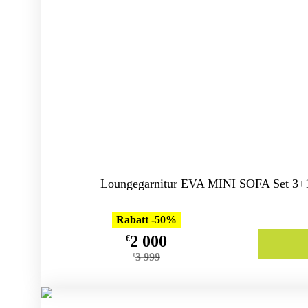
Loungegarnitur EVA MINI SOFA Set 3+1
Rabatt -50%
2 000
€
3 999
€