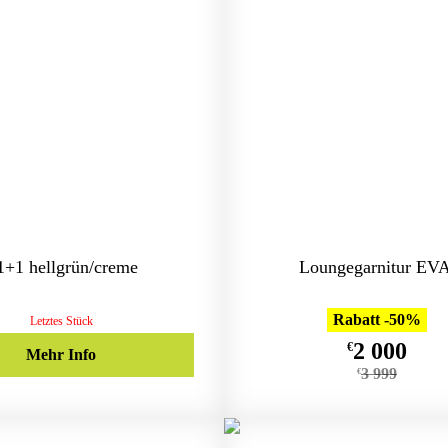
+1 hellgrün/creme
Loungegarnitur EV
Rabatt -50%
Letztes Stück
2 000
€
Mehr Info
3 999
€