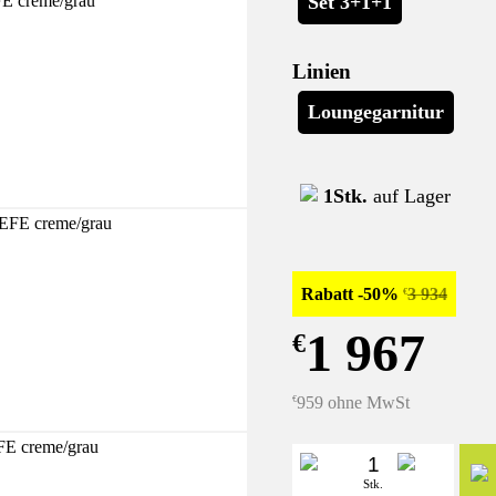
Set 3+1+1
Linien
Loungegarnitur
1Stk.
auf Lager
Rabatt -50%
3 934
€
1 967
€
959 ohne MwSt
€
Stk.