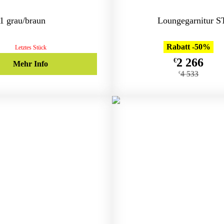
 grau/braun
Loungegarnitur 
Rabatt -50%
Letztes Stück
2 266
€
Mehr Info
4 533
€