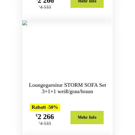
2 266
Mehr Info
4 533
€
Loungegarnitur STORM SOFA Set
3+1+1 weiß/grau/braun
Rabatt -50%
2 266
€
Mehr Info
4 533
€