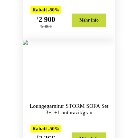
Rabatt -50%
2 900
€
Mehr Info
5 801
€
Loungegarnitur STORM SOFA Set
3+1+1 anthrazit/grau
Rabatt -50%
€