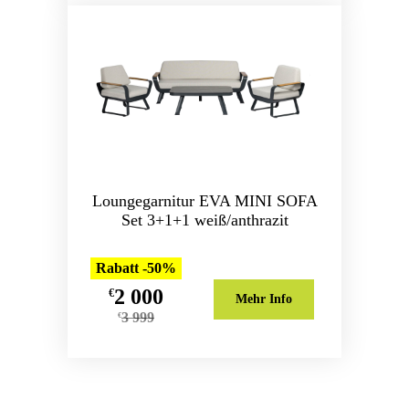
Loungegarnitur EVA MINI SOFA
Set 3+1+1 weiß/anthrazit
Rabatt -50%
2 000
€
Mehr Info
3 999
€