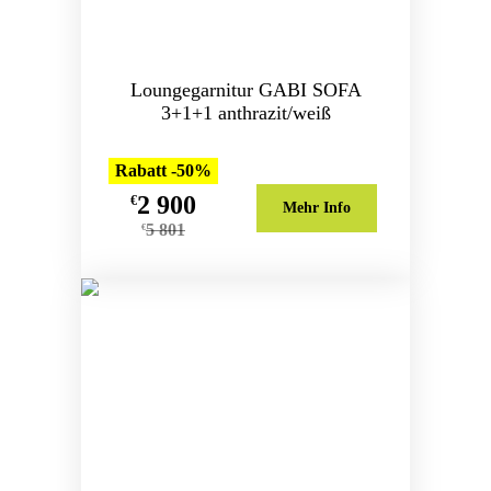
Loungegarnitur GABI SOFA
3+1+1 anthrazit/weiß
Rabatt -50%
2 900
€
Mehr Info
5 801
€