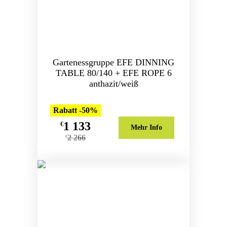
Gartenessgruppe EFE DINNING
TABLE 80/140 + EFE ROPE 6
anthazit/weiß
Rabatt -50%
1 133
€
Mehr Info
2 266
€