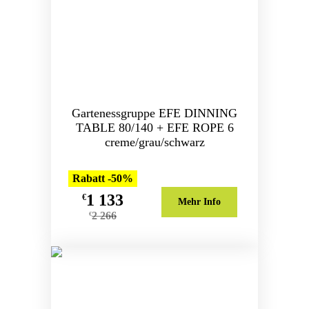
Gartenessgruppe EFE DINNING
TABLE 80/140 + EFE ROPE 6
creme/grau/schwarz
Rabatt -50%
1 133
€
Mehr Info
2 266
€