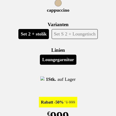
cappuccino
Varianten
Set 2 + stolík
Set S 2 + Loungetisch
Linien
Loungegarnitur
1Stk.
auf Lager
Rabatt -50%
1 999
€
999
€