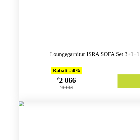
Loungegarnitur ISRA SOFA Set 3+1+1
Rabatt -50%
2 066
€
4 133
€