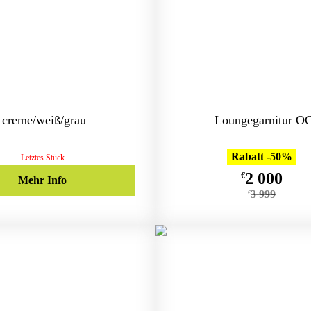
 creme/weiß/grau
Loungegarnitur O
Rabatt -50%
Letztes Stück
2 000
€
Mehr Info
3 999
€