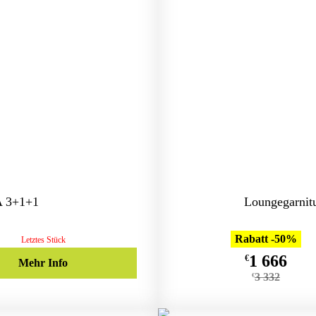
 3+1+1
Loungegarni
Rabatt -50%
Letztes Stück
1 666
€
Mehr Info
3 332
€