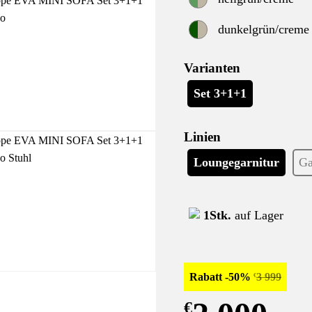
dunkelgrün/creme
Varianten
Set 3+1+1
Linien
Loungegarnitur
Ga
1Stk.
auf Lager
Rabatt -50%
3 999
€
€