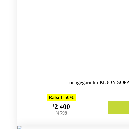
Loungegarnitur MOON SOFA
Rabatt -50%
2 400
€
4 799
€