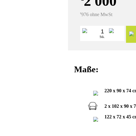
2 000
976 ohne MwSt
€
Stk.
Maße:
220 x 90 x 74 
2 x 102 x 90 x 
122 x 72 x 45 