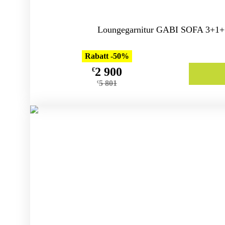
Loungegarnitur GABI SOFA 3+1+1
Rabatt -50%
2 900
€
5 801
€