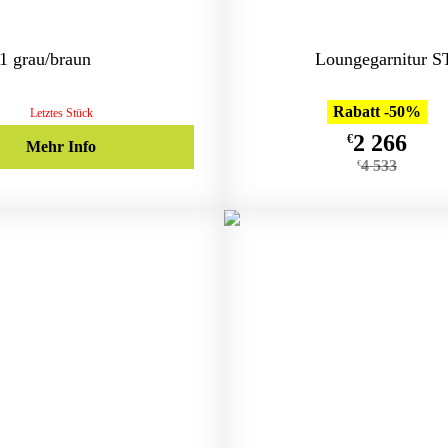
 grau/braun
Loungegarnitur 
Rabatt -50%
Letztes Stück
2 266
€
Mehr Info
4 533
€