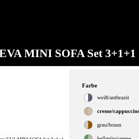
 EVA MINI SOFA Set 3+1+1 
Farbe
weiß/anthrazit
creme/cappuccin
grau/braun
hellgrün/creme