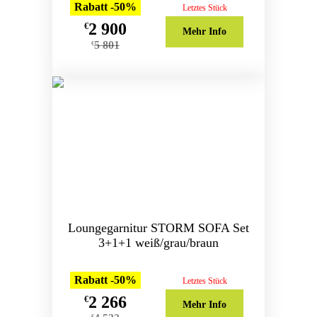
Rabatt -50%
Letztes Stück
2 900
€
Mehr Info
5 801
€
Loungegarnitur STORM SOFA Set
3+1+1 weiß/grau/braun
Rabatt -50%
Letztes Stück
2 266
€
Mehr Info
€