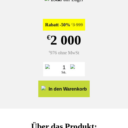
Rabatt -50%
3 999
€
2 000
€
976 ohne MwSt
€
Stk.
In den Warenkorb
Über das Produkt: