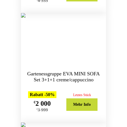
4 533
Gartenessgruppe EVA MINI SOFA
Set 3+1+1 creme/cappuccino
Rabatt -50%
Letztes Stück
2 000
€
Mehr Info
3 999
€