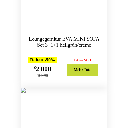
Loungegarnitur EVA MINI SOFA
Set 3+1+1 hellgrün/creme
Rabatt -50%
Letztes Stück
2 000
€
Mehr Info
3 999
€