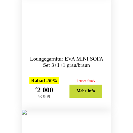
Loungegarnitur EVA MINI SOFA
Set 3+1+1 grau/braun
Rabatt -50%
Letztes Stück
2 000
€
Mehr Info
3 999
€