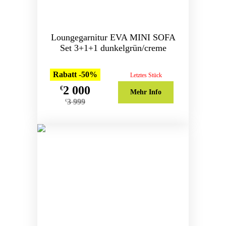
Loungegarnitur EVA MINI SOFA
Set 3+1+1 dunkelgrün/creme
Rabatt -50%
Letztes Stück
2 000
€
Mehr Info
3 999
€