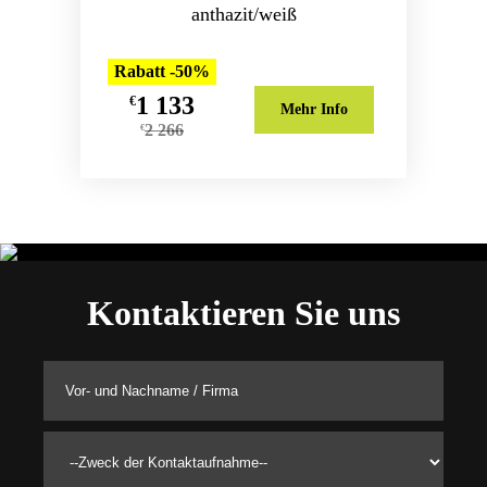
anthazit/weiß
Rabatt -50%
1 133
€
Mehr Info
2 266
€
Kontaktieren Sie uns