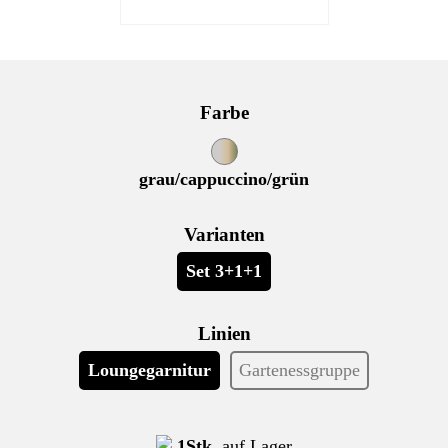
Farbe
grau/cappuccino/grün
Varianten
Set 3+1+1
Linien
Loungegarnitur
Gartenessgruppe
1Stk.
auf Lager