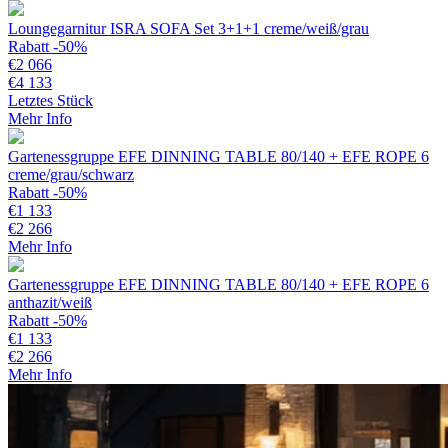
Loungegarnitur ISRA SOFA Set 3+1+1 creme/weiß/grau
Rabatt -50%
€
2 066
€
4 133
Letztes Stück
Mehr Info
Gartenessgruppe EFE DINNING TABLE 80/140 + EFE ROPE 6
creme/grau/schwarz
Rabatt -50%
€
1 133
€
2 266
Mehr Info
Gartenessgruppe EFE DINNING TABLE 80/140 + EFE ROPE 6
anthazit/weiß
Rabatt -50%
€
1 133
€
2 266
Mehr Info