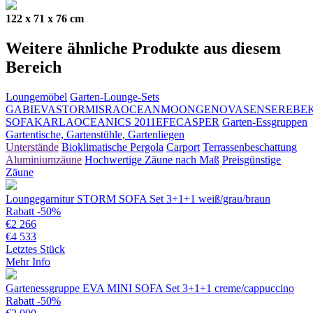
122 x 71 x 76 cm
Weitere ähnliche Produkte aus diesem
Bereich
Loungemöbel
Garten-Lounge-Sets
GABI
EVA
STORM
ISRA
OCEAN
MOON
GENOVA
SENSE
REBE
SOFA
KARLA
OCEANIC
S 2011
EFE
CASPER
Garten-Essgruppen
Gartentische, Gartenstühle, Gartenliegen
Unterstände
Bioklimatische Pergola
Carport
Terrassenbeschattung
Aluminiumzäune
Hochwertige Zäune nach Maß
Preisgünstige
Zäune
Loungegarnitur STORM SOFA Set 3+1+1 weiß/grau/braun
Rabatt -50%
€
2 266
€
4 533
Letztes Stück
Mehr Info
Gartenessgruppe EVA MINI SOFA Set 3+1+1 creme/cappuccino
Rabatt -50%