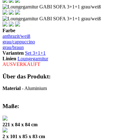
Farbe
anthrazit/weiß
grau/cappuccino
grau/braun
Varianten
Set 3+1+1
Linien
Loungegarnitur
AUSVERKAUFT
Über das Produkt:
Material
- Aluminium
Maße:
221 x 84 x 84 cm
2 x 101 x 85 x 83 cm